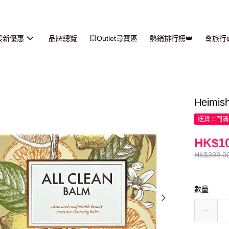
最新優惠
品牌總覽
💥Outlet尋寶區
熱銷排行榜👑
🛅旅
Heimi
送貨上門滿H
HK$10
HK$399.0
數量