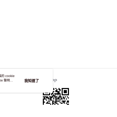
，並不會安排重寄
 cookie
e 聲明使
我知道了
官方APP