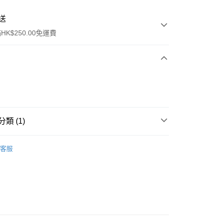
送
K$250.00免運費
類 (1)
ay
清潔護理
潔面產品
客服
流，訂單確認發貨後2-4個工作天送達
運費表
50.00 或以上免運費
自取，訂單確認後2-4個工作天到店，7天內取。逾期後