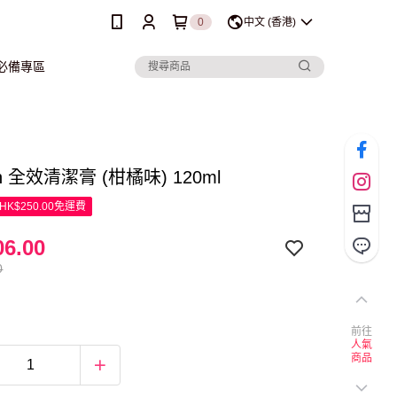
0
中文 (香港)
行必備專區
sh 全效清潔膏 (柑橘味) 120ml
K$250.00免運費
6.00
0
前往
人氣
商品