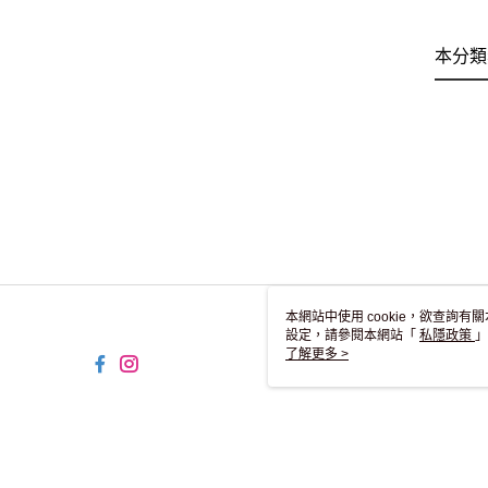
本分類
本網站中使用 cookie，欲查詢有關
設定，請參閱本網站「
私隱政策
」
用 cookie。
了解更多 >