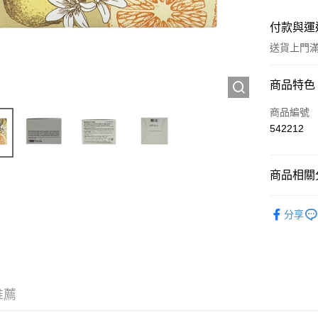
付款與運
送貨上門滿H
付款方式
商品特色
信用卡
商品編號
542212
Apple Pay
AlipayHK
商品相關分
WeChat P
護膚保養
分享
送貨方式
JD京東物
滿 HK$2
推薦
付款後門市