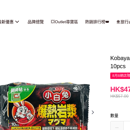
最新優惠
品牌總覽
💥Outlet尋寶區
熱銷排行榜👑
🛅旅
Koba
10pcs
8月8網店
HK$47
HK$57.00
數量