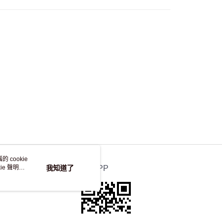
自取，訂單確認後2-4個工作天到店，7天內取。逾期後
，並不會安排重寄
 cookie
e 聲明使
我知道了
官方APP