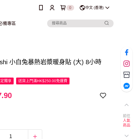
0
中文 (香港)
行必備專區
yashi 小白兔暴熱岩漿暖身貼 (大) 8小時
限定
獨享
送貨上門滿HK$250.00免運費
.90
前往
人氣
商品