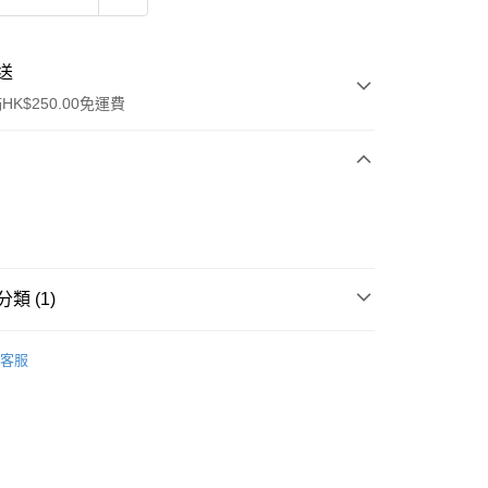
送
K$250.00免運費
類 (1)
ay
件
其他
客服
流，訂單確認發貨後2-4個工作天送達
運費表
50.00 或以上免運費