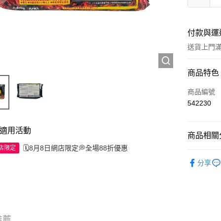
付款與運
送貨上門滿H
付款方式
商品特色
信用卡
商品編號
542230
Apple Pay
AlipayHK
適用活動
商品相關分
WeChat P
🗓️8月8日網店限定💭全場88折優惠
網店限定
工具及配
分享
送貨方式
JD京東物
滿 HK$2
推薦