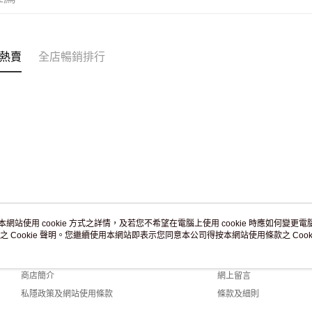
付款後門市
訂單作廢
免運費
熱賣
全店暢銷排行
本網站使用 cookie 方式之詳情，及若您不希望在電腦上使用 cookie 時應如何變更電腦的
之 Cookie 聲明。您繼續使用本網站即表示您同意本公司得按本網站使用條款之 Cooki
關於我們
客戶服務
品牌故事
購物說明
商店簡介
網上留言
私隱政策及網站使用條款
條款及細則