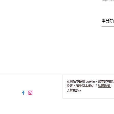
本分類
本網站中使用 cookie，欲查詢有關
設定，請參閱本網站「
私隱政策
」
用 cookie。
了解更多 >