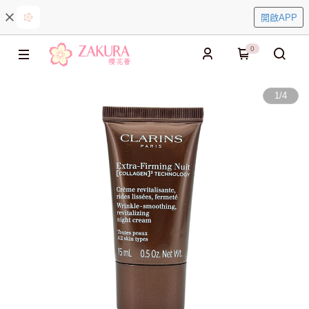
開啟APP
0
1
/
4