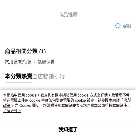
WeChat Pay
商品推薦
送貨方式
客服
JD京東物流，訂單確認發貨後2-4個工作天送達
運費表
滿 HK$250.00 或以上免運費
付款後門市自取，訂單確認後2-4個工作天到店，7天內取。逾期後
商品相關分類 (1)
訂單作廢，並不會安排重寄
試用裝/旅行裝
護膚保養
免運費
本分類熱賣
全店暢銷排行
本網站中使用 cookie，欲查詢有關本網站使用 cookie 方式之詳情，及若您不希
熱門標籤
望在電腦上使用 cookie 時應如何變更電腦的 cookie 設定，請參閱本網站「
私隱
政策
」之 Cookie 聲明。您繼續使用本網站即表示您同意本公司得按本網站使用
條款之 Cookie 聲明使用 cookie。
了解更多 >
熱銷排行
最新商品
人氣推薦
我知道了