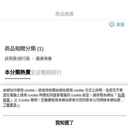
WeChat Pay
商品推薦
送貨方式
客服
JD京東物流，訂單確認發貨後2-4個工作天送達
運費表
滿 HK$250.00 或以上免運費
付款後門市自取，訂單確認後2-4個工作天到店，7天內取。逾期後
商品相關分類 (1)
訂單作廢，並不會安排重寄
試用裝/旅行裝
護膚保養
免運費
本分類熱賣
全店暢銷排行
本網站中使用 cookie，欲查詢有關本網站使用 cookie 方式之詳情，及若您不希
熱門標籤
望在電腦上使用 cookie 時應如何變更電腦的 cookie 設定，請參閱本網站「
私隱
政策
」之 Cookie 聲明。您繼續使用本網站即表示您同意本公司得按本網站使用
條款之 Cookie 聲明使用 cookie。
了解更多 >
熱銷排行
最新商品
人氣推薦
我知道了