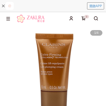
開啟APP
0
1
/
4