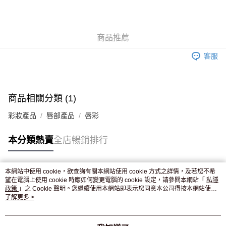
AlipayHK
WeChat Pay
商品推薦
送貨方式
客服
JD京東物流，訂單確認發貨後2-4個工作天送達
運費表
滿 HK$250.00 或以上免運費
付款後門市自取，訂單確認後2-4個工作天到店，7天內取。逾期後
商品相關分類 (1)
訂單作廢，並不會安排重寄
彩妝產品
唇部產品
唇彩
免運費
本分類熱賣
全店暢銷排行
本網站中使用 cookie，欲查詢有關本網站使用 cookie 方式之詳情，及若您不希
熱門標籤
望在電腦上使用 cookie 時應如何變更電腦的 cookie 設定，請參閱本網站「
私隱
政策
」之 Cookie 聲明。您繼續使用本網站即表示您同意本公司得按本網站使用
條款之 Cookie 聲明使用 cookie。
了解更多 >
熱銷排行
最新商品
人氣推薦