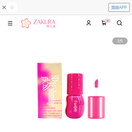
開啟APP
0
1
/
6