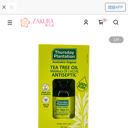
開啟APP
0
1
/
4