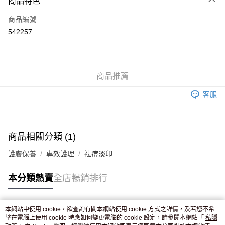
商品特色
信用卡
商品編號
Apple Pay
542257
AlipayHK
WeChat Pay
商品推薦
送貨方式
客服
JD京東物流，訂單確認發貨後2-4個工作天送達
運費表
滿 HK$250.00 或以上免運費
付款後門市自取，訂單確認後2-4個工作天到店，7天內取。逾期後
商品相關分類 (1)
訂單作廢，並不會安排重寄
護膚保養
專效護理
祛痘淡印
免運費
本分類熱賣
全店暢銷排行
本網站中使用 cookie，欲查詢有關本網站使用 cookie 方式之詳情，及若您不希
熱門標籤
望在電腦上使用 cookie 時應如何變更電腦的 cookie 設定，請參閱本網站「
私隱