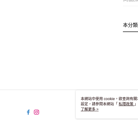
本分類
本網站中使用 cookie，欲查詢有關
設定，請參閱本網站「
私隱政策
」
用 cookie。
了解更多 >