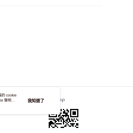
自取，訂單確認後2-4個工作天到店，7天內取。逾期後
，並不會安排重寄
 cookie
e 聲明使
我知道了
官方APP