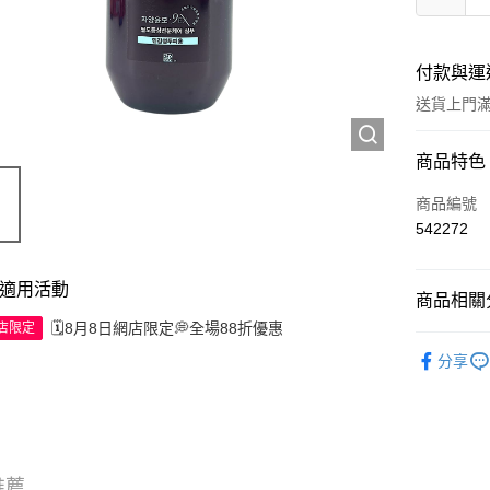
付款與運
送貨上門滿H
付款方式
商品特色
信用卡
商品編號
542272
Apple Pay
AlipayHK
適用活動
商品相關分
WeChat P
🗓️8月8日網店限定💭全場88折優惠
網店限定
頭髮產品
分享
送貨方式
JD京東物
滿 HK$2
推薦