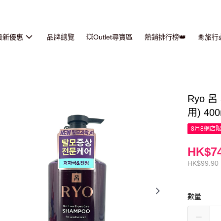
最新優惠
品牌總覽
💥Outlet尋寶區
熱銷排行榜👑
🛅旅
Ryo 
用) 400
8月8網店
HK$74
HK$99.90
數量