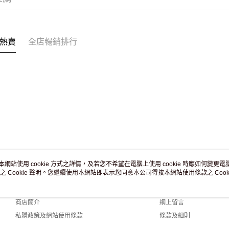
付款後門市
訂單作廢
免運費
熱賣
全店暢銷排行
本網站使用 cookie 方式之詳情，及若您不希望在電腦上使用 cookie 時應如何變更電腦的
之 Cookie 聲明。您繼續使用本網站即表示您同意本公司得按本網站使用條款之 Cooki
關於我們
客戶服務
品牌故事
購物說明
商店簡介
網上留言
私隱政策及網站使用條款
條款及細則