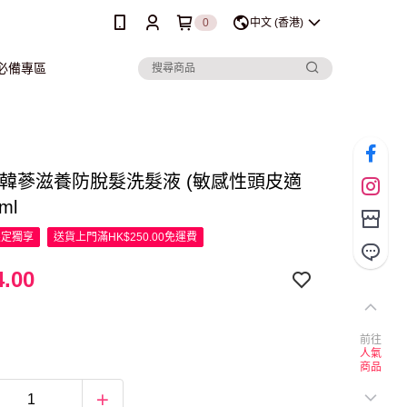
0
中文 (香港)
行必備專區
呂 韓蔘滋養防脫髮洗髮液 (敏感性頭皮適
ml
限定
獨享
送貨上門滿HK$250.00免運費
.00
前往
人氣
商品