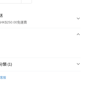
送
K$250.00免運費
類 (1)
ay
洗髮產品
洗頭水
客服
流，訂單確認發貨後2-4個工作天送達
運費表
50.00 或以上免運費