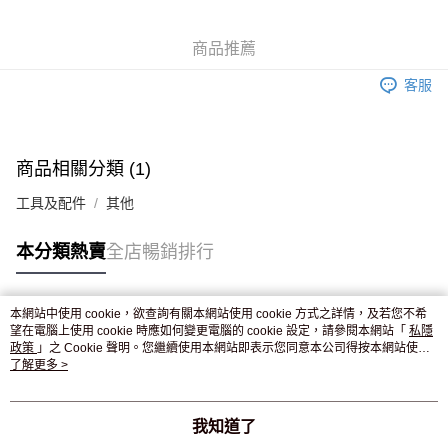
WeChat Pay
商品推薦
送貨方式
客服
JD京東物流，訂單確認發貨後2-4個工作天送達
運費表
滿 HK$250.00 或以上免運費
付款後門市自取，訂單確認後2-4個工作天到店，7天內取。逾期後
商品相關分類 (1)
訂單作廢，並不會安排重寄
工具及配件
其他
免運費
本分類熱賣
全店暢銷排行
本網站中使用 cookie，欲查詢有關本網站使用 cookie 方式之詳情，及若您不希
熱門標籤
望在電腦上使用 cookie 時應如何變更電腦的 cookie 設定，請參閱本網站「
私隱
政策
」之 Cookie 聲明。您繼續使用本網站即表示您同意本公司得按本網站使用
條款之 Cookie 聲明使用 cookie。
了解更多 >
熱銷排行
最新商品
人氣推薦
我知道了