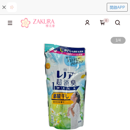
開啟APP
0
1
/
4