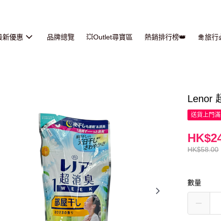
最新優惠
品牌總覽
💥Outlet尋寶區
熱銷排行榜👑
🛅旅
Leno
送貨上門滿H
HK$24
HK$58.00
數量