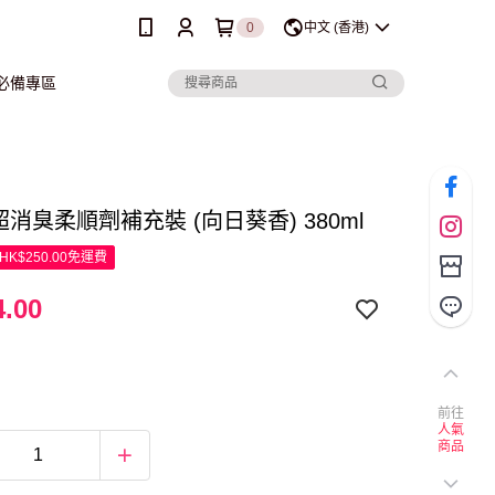
0
中文 (香港)
行必備專區
r 超消臭柔順劑補充裝 (向日葵香) 380ml
K$250.00免運費
.00
前往
人氣
商品