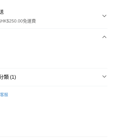
送
K$250.00免運費
類 (1)
ay
件
其他
客服
流，訂單確認發貨後2-4個工作天送達
運費表
50.00 或以上免運費
自取，訂單確認後2-4個工作天到店，7天內取。逾期後