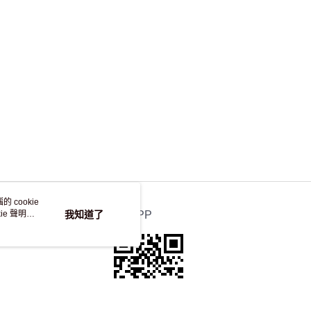
，並不會安排重寄
 cookie
e 聲明使
我知道了
官方APP