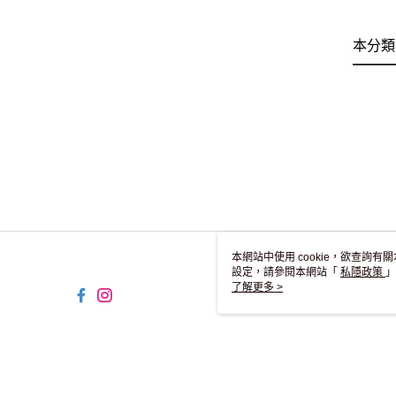
本分類
本網站中使用 cookie，欲查詢有關
設定，請參閱本網站「
私隱政策
」
用 cookie。
了解更多 >