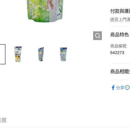
付款與運
送貨上門滿H
付款方式
商品特色
信用卡
商品編號
542273
Apple Pay
AlipayHK
商品相關分
WeChat P
工具及配
分享
送貨方式
JD京東物
滿 HK$2
推薦
付款後門市