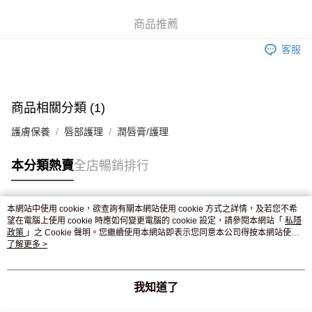
WeChat Pay
商品推薦
送貨方式
客服
JD京東物流，訂單確認發貨後2-4個工作天送達
運費表
滿 HK$250.00 或以上免運費
付款後門市自取，訂單確認後2-4個工作天到店，7天內取。逾期後
商品相關分類 (1)
訂單作廢，並不會安排重寄
護膚保養
唇部護理
潤唇膏/護理
免運費
本分類熱賣
全店暢銷排行
本網站中使用 cookie，欲查詢有關本網站使用 cookie 方式之詳情，及若您不希
熱門標籤
望在電腦上使用 cookie 時應如何變更電腦的 cookie 設定，請參閱本網站「
私隱
政策
」之 Cookie 聲明。您繼續使用本網站即表示您同意本公司得按本網站使用
條款之 Cookie 聲明使用 cookie。
了解更多 >
熱銷排行
最新商品
人氣推薦
我知道了