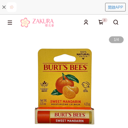
開啟APP
0
1
/
4