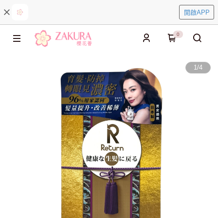
開啟APP
0
1
/
4