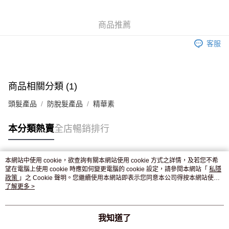
WeChat Pay
商品推薦
送貨方式
客服
JD京東物流，訂單確認發貨後2-4個工作天送達
運費表
滿 HK$250.00 或以上免運費
付款後門市自取，訂單確認後2-4個工作天到店，7天內取。逾期後
商品相關分類 (1)
訂單作廢，並不會安排重寄
頭髮產品
防脫髮產品
精華素
免運費
本分類熱賣
全店暢銷排行
本網站中使用 cookie，欲查詢有關本網站使用 cookie 方式之詳情，及若您不希
熱門標籤
望在電腦上使用 cookie 時應如何變更電腦的 cookie 設定，請參閱本網站「
私隱
政策
」之 Cookie 聲明。您繼續使用本網站即表示您同意本公司得按本網站使用
條款之 Cookie 聲明使用 cookie。
了解更多 >
熱銷排行
最新商品
人氣推薦
我知道了