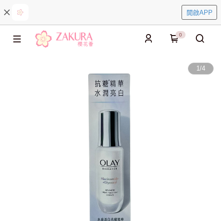
開啟APP
0
1
/
4