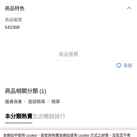
付款方式
商品特色
信用卡
商品編號
Apple Pay
542308
AlipayHK
WeChat Pay
商品推薦
送貨方式
客服
JD京東物流，訂單確認發貨後2-4個工作天送達
運費表
滿 HK$250.00 或以上免運費
付款後門市自取，訂單確認後2-4個工作天到店，7天內取。逾期後
商品相關分類 (1)
訂單作廢，並不會安排重寄
護膚保養
面部精華
精華
免運費
本分類熱賣
全店暢銷排行
本網站中使用 cookie，欲查詢有關本網站使用 cookie 方式之詳情，及若您不希