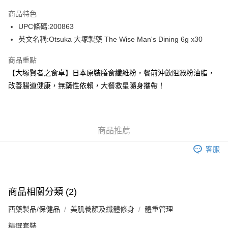
AlipayHK
商品特色
WeChat Pay
UPC條碼:200863
英文名稱:Otsuka 大塚製藥 The Wise Man's Dining 6g x30
送貨方式
商品重點
JD京東物流，訂單確認發貨後2-4個工作天送達
運費表
【大塚賢者之食卓】日本原裝膳食纖維粉，餐前沖飲阻澱粉油脂，
滿 HK$250.00 或以上免運費
改善腸道健康，無藥性依賴，大餐救星隨身攜帶！
付款後門市自取，訂單確認後2-4個工作天到店，7天內取。逾期後
訂單作廢，並不會安排重寄
免運費
商品推薦
客服
商品相關分類 (2)
西藥製品/保健品
美肌養顏及纖體修身
體重管理
精選套裝