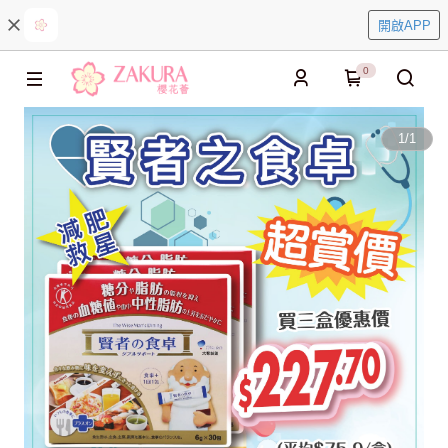
開啟APP
0
1
/
1