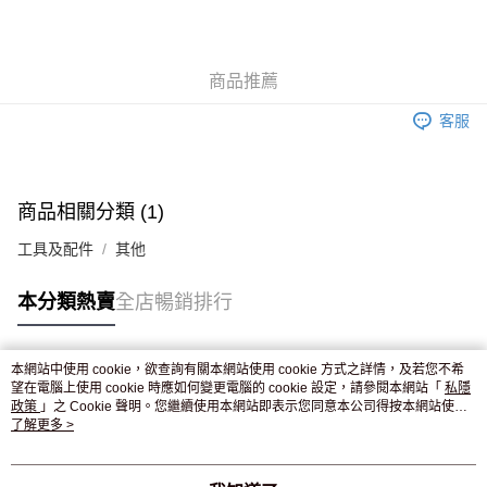
AlipayHK
WeChat Pay
商品推薦
送貨方式
客服
JD京東物流，訂單確認發貨後2-4個工作天送達
運費表
滿 HK$250.00 或以上免運費
付款後門市自取，訂單確認後2-4個工作天到店，7天內取。逾期後
商品相關分類 (1)
訂單作廢，並不會安排重寄
工具及配件
其他
免運費
本分類熱賣
全店暢銷排行
本網站中使用 cookie，欲查詢有關本網站使用 cookie 方式之詳情，及若您不希
熱門標籤
望在電腦上使用 cookie 時應如何變更電腦的 cookie 設定，請參閱本網站「
私隱
政策
」之 Cookie 聲明。您繼續使用本網站即表示您同意本公司得按本網站使用
條款之 Cookie 聲明使用 cookie。
了解更多 >
熱銷排行
最新商品
人氣推薦