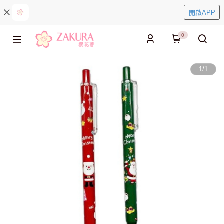
開啟APP
0
1
/
1