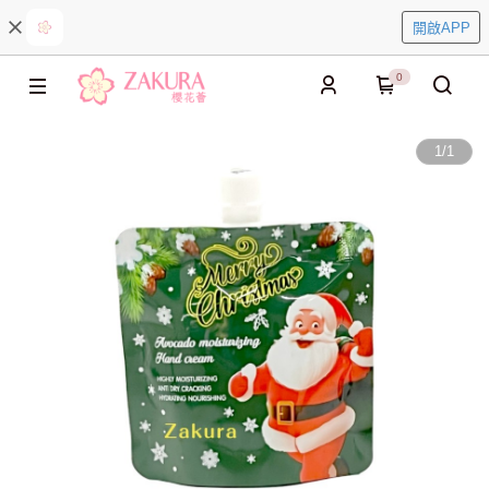
開啟APP
0
1
/
1