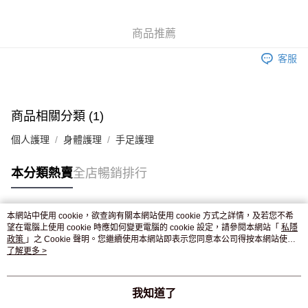
WeChat Pay
商品推薦
送貨方式
客服
JD京東物流，訂單確認發貨後2-4個工作天送達
運費表
滿 HK$250.00 或以上免運費
付款後門市自取，訂單確認後2-4個工作天到店，7天內取。逾期後
商品相關分類 (1)
訂單作廢，並不會安排重寄
個人護理
身體護理
手足護理
免運費
本分類熱賣
全店暢銷排行
本網站中使用 cookie，欲查詢有關本網站使用 cookie 方式之詳情，及若您不希
熱門標籤
望在電腦上使用 cookie 時應如何變更電腦的 cookie 設定，請參閱本網站「
私隱
政策
」之 Cookie 聲明。您繼續使用本網站即表示您同意本公司得按本網站使用
條款之 Cookie 聲明使用 cookie。
了解更多 >
熱銷排行
最新商品
人氣推薦
我知道了