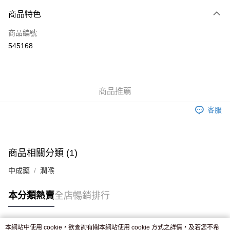
付款方式
商品特色
信用卡
商品編號
Apple Pay
545168
AlipayHK
WeChat Pay
商品推薦
送貨方式
客服
JD京東物流，訂單確認發貨後2-4個工作天送達
運費表
滿 HK$250.00 或以上免運費
付款後門市自取，訂單確認後2-4個工作天到店，7天內取。逾期後
商品相關分類 (1)
訂單作廢，並不會安排重寄
中成藥
潤喉
免運費
本分類熱賣
全店暢銷排行
本網站中使用 cookie，欲查詢有關本網站使用 cookie 方式之詳情，及若您不希