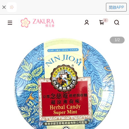
開啟APP
0
1
/
2