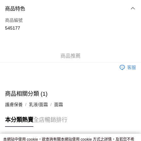
付款方式
商品特色
信用卡
商品編號
Apple Pay
545177
AlipayHK
WeChat Pay
商品推薦
送貨方式
客服
JD京東物流，訂單確認發貨後2-4個工作天送達
運費表
滿 HK$250.00 或以上免運費
付款後門市自取，訂單確認後2-4個工作天到店，7天內取。逾期後
商品相關分類 (1)
訂單作廢，並不會安排重寄
護膚保養
乳液/面霜
面霜
免運費
本分類熱賣
全店暢銷排行
本網站中使用 cookie，欲查詢有關本網站使用 cookie 方式之詳情，及若您不希