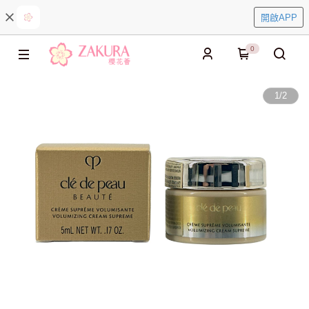
開啟APP
0
1
/
2