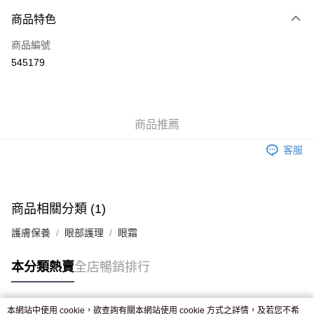
付款方式
商品特色
信用卡
商品編號
Apple Pay
545179
AlipayHK
WeChat Pay
商品推薦
送貨方式
客服
JD京東物流，訂單確認發貨後2-4個工作天送達
運費表
滿 HK$250.00 或以上免運費
付款後門市自取，訂單確認後2-4個工作天到店，7天內取。逾期後
商品相關分類 (1)
訂單作廢，並不會安排重寄
護膚保養
眼部護理
眼霜
免運費
本分類熱賣
全店暢銷排行
本網站中使用 cookie，欲查詢有關本網站使用 cookie 方式之詳情，及若您不希