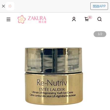
開啟APP
0
1
/
2