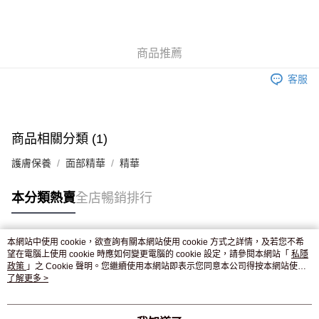
AlipayHK
WeChat Pay
商品推薦
送貨方式
客服
JD京東物流，訂單確認發貨後2-4個工作天送達
運費表
滿 HK$250.00 或以上免運費
付款後門市自取，訂單確認後2-4個工作天到店，7天內取。逾期後
商品相關分類 (1)
訂單作廢，並不會安排重寄
護膚保養
面部精華
精華
免運費
本分類熱賣
全店暢銷排行
本網站中使用 cookie，欲查詢有關本網站使用 cookie 方式之詳情，及若您不希
熱門標籤
望在電腦上使用 cookie 時應如何變更電腦的 cookie 設定，請參閱本網站「
私隱
政策
」之 Cookie 聲明。您繼續使用本網站即表示您同意本公司得按本網站使用
條款之 Cookie 聲明使用 cookie。
了解更多 >
熱銷排行
最新商品
人氣推薦