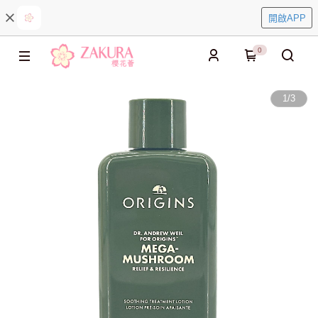
開啟APP
0
1
/
3