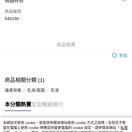
商品特色
信用卡
商品編號
Apple Pay
545190
AlipayHK
WeChat Pay
商品推薦
送貨方式
客服
JD京東物流，訂單確認發貨後2-4個工作天送達
運費表
滿 HK$250.00 或以上免運費
付款後門市自取，訂單確認後2-4個工作天到店，7天內取。逾期後
商品相關分類 (1)
訂單作廢，並不會安排重寄
護膚保養
乳液/面霜
乳液
免運費
本分類熱賣
全店暢銷排行
本網站中使用 cookie，欲查詢有關本網站使用 cookie 方式之詳情，及若您不希
熱門標籤
望在電腦上使用 cookie 時應如何變更電腦的 cookie 設定，請參閱本網站「
私隱