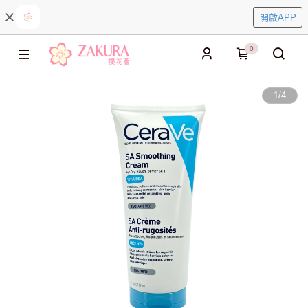
開啟APP
0
1
/
4