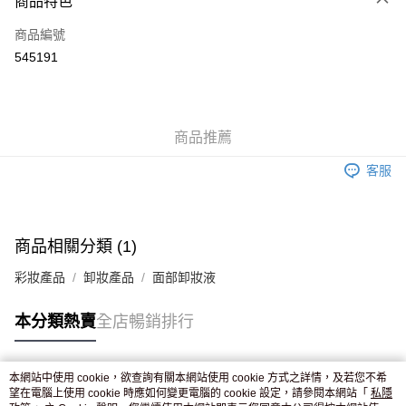
商品特色
信用卡
商品編號
Apple Pay
545191
AlipayHK
WeChat Pay
商品推薦
送貨方式
客服
JD京東物流，訂單確認發貨後2-4個工作天送達
運費表
滿 HK$250.00 或以上免運費
付款後門市自取，訂單確認後2-4個工作天到店，7天內取。逾期後
商品相關分類 (1)
訂單作廢，並不會安排重寄
彩妝產品
卸妝產品
面部卸妝液
免運費
本分類熱賣
全店暢銷排行
本網站中使用 cookie，欲查詢有關本網站使用 cookie 方式之詳情，及若您不希
熱門標籤
望在電腦上使用 cookie 時應如何變更電腦的 cookie 設定，請參閱本網站「
私隱