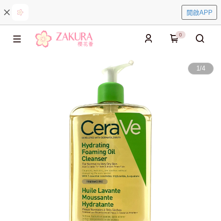
開啟APP
0
1
/
4