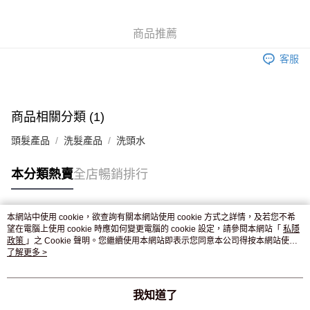
WeChat Pay
商品推薦
送貨方式
客服
JD京東物流，訂單確認發貨後2-4個工作天送達
運費表
滿 HK$250.00 或以上免運費
付款後門市自取，訂單確認後2-4個工作天到店，7天內取。逾期後
商品相關分類 (1)
訂單作廢，並不會安排重寄
頭髮產品
洗髮產品
洗頭水
免運費
本分類熱賣
全店暢銷排行
本網站中使用 cookie，欲查詢有關本網站使用 cookie 方式之詳情，及若您不希
熱門標籤
望在電腦上使用 cookie 時應如何變更電腦的 cookie 設定，請參閱本網站「
私隱
政策
」之 Cookie 聲明。您繼續使用本網站即表示您同意本公司得按本網站使用
條款之 Cookie 聲明使用 cookie。
了解更多 >
熱銷排行
最新商品
人氣推薦
我知道了