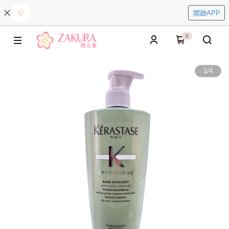
開啟APP
0
1
/
4