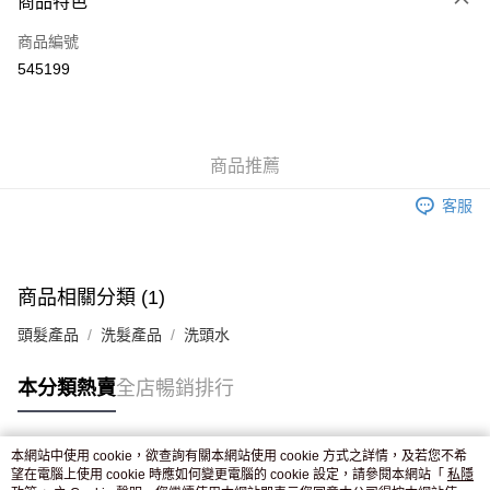
商品特色
信用卡
商品編號
Apple Pay
545199
AlipayHK
WeChat Pay
商品推薦
送貨方式
客服
JD京東物流，訂單確認發貨後2-4個工作天送達
運費表
滿 HK$250.00 或以上免運費
付款後門市自取，訂單確認後2-4個工作天到店，7天內取。逾期後
商品相關分類 (1)
訂單作廢，並不會安排重寄
頭髮產品
洗髮產品
洗頭水
免運費
本分類熱賣
全店暢銷排行
本網站中使用 cookie，欲查詢有關本網站使用 cookie 方式之詳情，及若您不希
熱門標籤
望在電腦上使用 cookie 時應如何變更電腦的 cookie 設定，請參閱本網站「
私隱