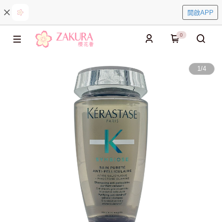
開啟APP
0
1
/
4