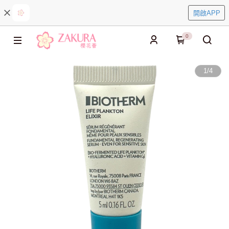
開啟APP
0
1
/
4