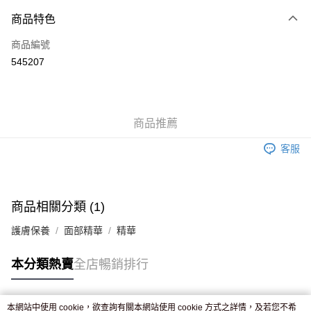
付款方式
商品特色
信用卡
商品編號
Apple Pay
545207
AlipayHK
WeChat Pay
商品推薦
送貨方式
客服
JD京東物流，訂單確認發貨後2-4個工作天送達
運費表
滿 HK$250.00 或以上免運費
付款後門市自取，訂單確認後2-4個工作天到店，7天內取。逾期後
商品相關分類 (1)
訂單作廢，並不會安排重寄
護膚保養
面部精華
精華
免運費
本分類熱賣
全店暢銷排行
本網站中使用 cookie，欲查詢有關本網站使用 cookie 方式之詳情，及若您不希