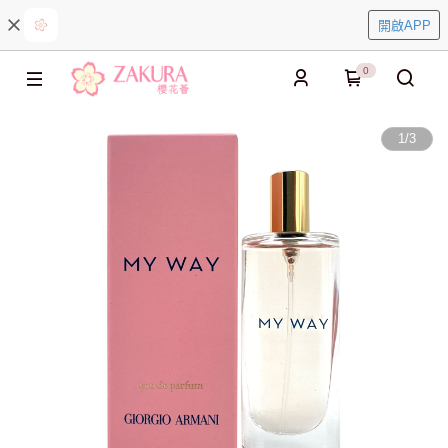
開啟APP
0
1
/
3