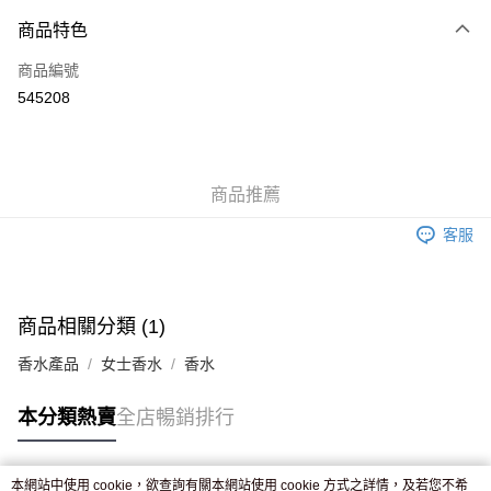
付款方式
商品特色
信用卡
商品編號
Apple Pay
545208
AlipayHK
WeChat Pay
商品推薦
送貨方式
客服
JD京東物流，訂單確認發貨後2-4個工作天送達
運費表
滿 HK$250.00 或以上免運費
付款後門市自取，訂單確認後2-4個工作天到店，7天內取。逾期後
商品相關分類 (1)
訂單作廢，並不會安排重寄
香水產品
女士香水
香水
免運費
本分類熱賣
全店暢銷排行
本網站中使用 cookie，欲查詢有關本網站使用 cookie 方式之詳情，及若您不希