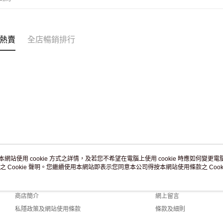
付款後門市
訂單作廢
免運費
熱賣
全店暢銷排行
本網站使用 cookie 方式之詳情，及若您不希望在電腦上使用 cookie 時應如何變更電腦的
之 Cookie 聲明。您繼續使用本網站即表示您同意本公司得按本網站使用條款之 Cooki
關於我們
客戶服務
品牌故事
購物說明
商店簡介
網上留言
私隱政策及網站使用條款
條款及細則
聯絡我們