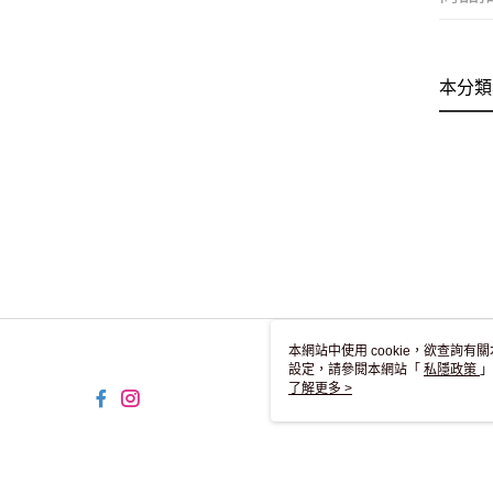
本分類
本網站中使用 cookie，欲查詢有關
設定，請參閱本網站「
私隱政策
」
用 cookie。
了解更多 >