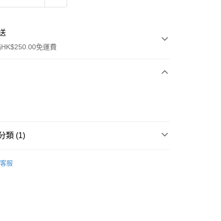
送
K$250.00免運費
類 (1)
ay
面部精華
精華
客服
流，訂單確認發貨後2-4個工作天送達
運費表
50.00 或以上免運費