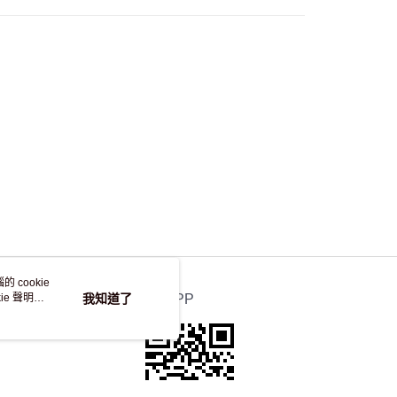
自取，訂單確認後2-4個工作天到店，7天內取。逾期後
，並不會安排重寄
 cookie
e 聲明使
我知道了
官方APP