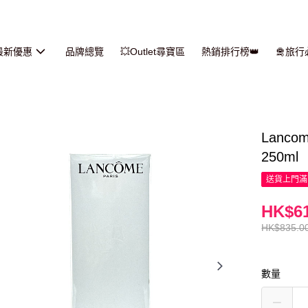
最新優惠
品牌總覽
💥Outlet尋寶區
熱銷排行榜👑
🛅旅
Lanc
250ml
送貨上門滿H
HK$61
HK$835.0
數量