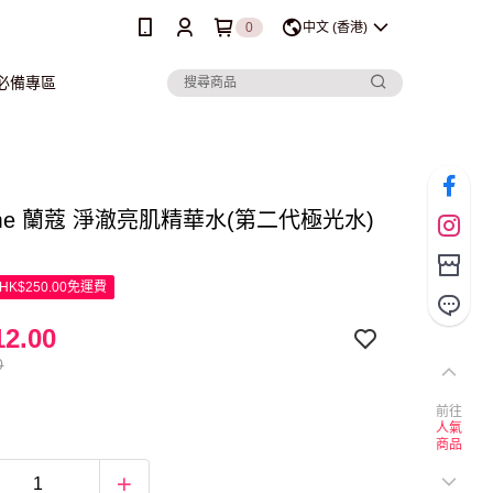
0
中文 (香港)
行必備專區
ome 蘭蔻 淨澈亮肌精華水(第二代極光水)
K$250.00免運費
2.00
0
前往
人氣
商品