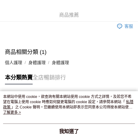
WeChat Pay
商品推薦
送貨方式
客服
JD京東物流，訂單確認發貨後2-4個工作天送達
運費表
滿 HK$250.00 或以上免運費
付款後門市自取，訂單確認後2-4個工作天到店，7天內取。逾期後
商品相關分類 (1)
訂單作廢，並不會安排重寄
個人護理
身體護理
身體護理
免運費
本分類熱賣
全店暢銷排行
本網站中使用 cookie，欲查詢有關本網站使用 cookie 方式之詳情，及若您不希
熱門標籤
望在電腦上使用 cookie 時應如何變更電腦的 cookie 設定，請參閱本網站「
私隱
政策
」之 Cookie 聲明。您繼續使用本網站即表示您同意本公司得按本網站使用
條款之 Cookie 聲明使用 cookie。
了解更多 >
熱銷排行
最新商品
人氣推薦
我知道了