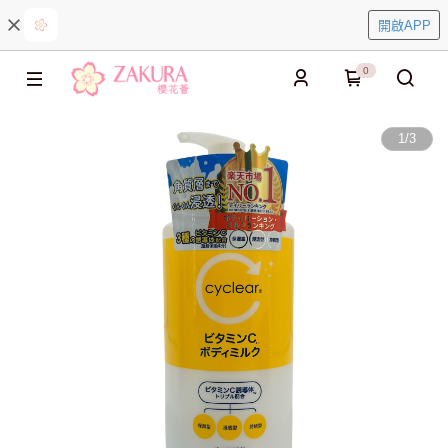
開啟APP
0
1
/
3