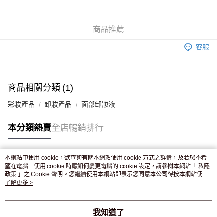
WeChat Pay
商品推薦
送貨方式
客服
JD京東物流，訂單確認發貨後2-4個工作天送達
運費表
滿 HK$250.00 或以上免運費
付款後門市自取，訂單確認後2-4個工作天到店，7天內取。逾期後
商品相關分類 (1)
訂單作廢，並不會安排重寄
彩妝產品
卸妝產品
面部卸妝液
免運費
本分類熱賣
全店暢銷排行
本網站中使用 cookie，欲查詢有關本網站使用 cookie 方式之詳情，及若您不希
熱門標籤
望在電腦上使用 cookie 時應如何變更電腦的 cookie 設定，請參閱本網站「
私隱
政策
」之 Cookie 聲明。您繼續使用本網站即表示您同意本公司得按本網站使用
條款之 Cookie 聲明使用 cookie。
了解更多 >
熱銷排行
最新商品
人氣推薦
我知道了