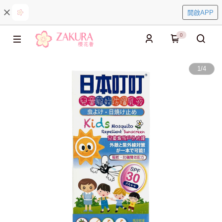
開啟APP
0
1
/
4