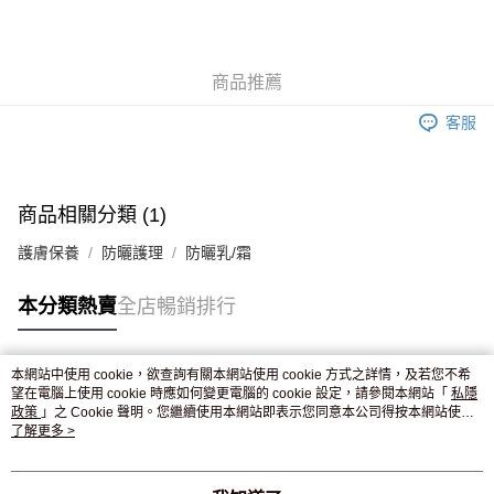
AlipayHK
WeChat Pay
商品推薦
送貨方式
客服
JD京東物流，訂單確認發貨後2-4個工作天送達
運費表
滿 HK$250.00 或以上免運費
付款後門市自取，訂單確認後2-4個工作天到店，7天內取。逾期後
商品相關分類 (1)
訂單作廢，並不會安排重寄
護膚保養
防曬護理
防曬乳/霜
免運費
本分類熱賣
全店暢銷排行
本網站中使用 cookie，欲查詢有關本網站使用 cookie 方式之詳情，及若您不希
熱門標籤
望在電腦上使用 cookie 時應如何變更電腦的 cookie 設定，請參閱本網站「
私隱
政策
」之 Cookie 聲明。您繼續使用本網站即表示您同意本公司得按本網站使用
條款之 Cookie 聲明使用 cookie。
了解更多 >
熱銷排行
最新商品
人氣推薦