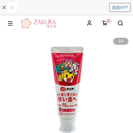
開啟APP
0
1
/
4