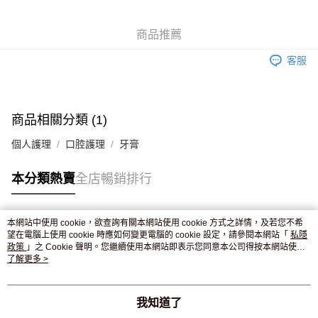
WeChat Pay
商品推薦
送貨方式
客服
JD京東物流，訂單確認發貨後2-4個工作天送達
運費表
滿 HK$250.00 或以上免運費
付款後門市自取，訂單確認後2-4個工作天到店，7天內取。逾期後
商品相關分類 (1)
訂單作廢，並不會安排重寄
個人護理
口腔護理
牙膏
免運費
本分類熱賣
全店暢銷排行
本網站中使用 cookie，欲查詢有關本網站使用 cookie 方式之詳情，及若您不希
熱門標籤
望在電腦上使用 cookie 時應如何變更電腦的 cookie 設定，請參閱本網站「
私隱
政策
」之 Cookie 聲明。您繼續使用本網站即表示您同意本公司得按本網站使用
條款之 Cookie 聲明使用 cookie。
了解更多 >
熱銷排行
最新商品
人氣推薦
我知道了