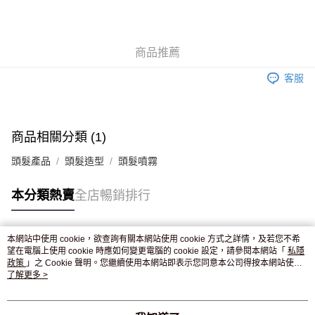
AlipayHK
WeChat Pay
商品推薦
送貨方式
客服
JD京東物流，訂單確認發貨後2-4個工作天送達
運費表
滿 HK$250.00 或以上免運費
付款後門市自取，訂單確認後2-4個工作天到店，7天內取。逾期後
商品相關分類 (1)
訂單作廢，並不會安排重寄
頭髮產品
頭髮造型
頭髮噴霧
免運費
本分類熱賣
全店暢銷排行
本網站中使用 cookie，欲查詢有關本網站使用 cookie 方式之詳情，及若您不希
熱門標籤
望在電腦上使用 cookie 時應如何變更電腦的 cookie 設定，請參閱本網站「
私隱
政策
」之 Cookie 聲明。您繼續使用本網站即表示您同意本公司得按本網站使用
條款之 Cookie 聲明使用 cookie。
了解更多 >
熱銷排行
最新商品
人氣推薦