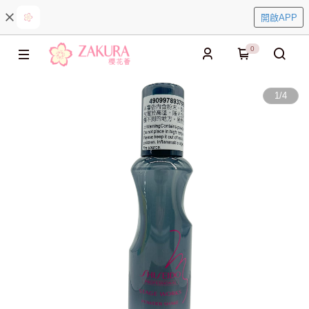
開啟APP
0
1
/
4