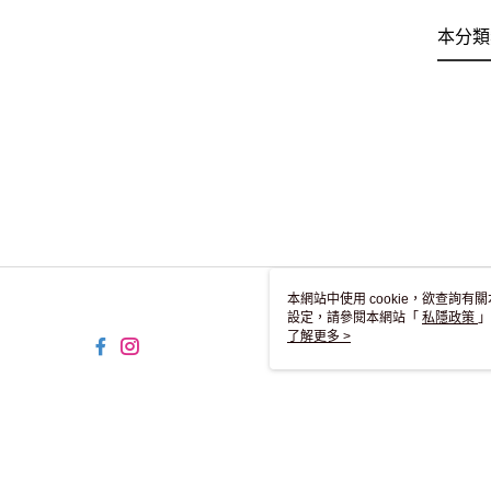
本分類
本網站中使用 cookie，欲查詢有關
設定，請參閱本網站「
私隱政策
」
用 cookie。
了解更多 >