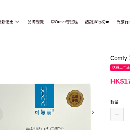
最新優惠
品牌總覽
💥Outlet尋寶區
熱銷排行榜👑
🛅旅
Comf
送貨上門滿H
HK$17
數量