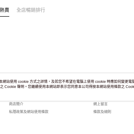
免運費
熱賣
全店暢銷排行
本網站使用 cookie 方式之詳情，及若您不希望在電腦上使用 cookie 時應如何變更電腦的
之 Cookie 聲明。您繼續使用本網站即表示您同意本公司得按本網站使用條款之 Cooki
關於我們
客戶服務
品牌故事
購物說明
商店簡介
網上留言
私隱政策及網站使用條款
條款及細則
聯絡我們