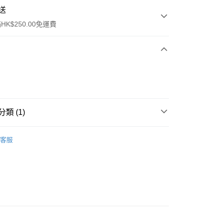
送
K$250.00免運費
類 (1)
ay
面部精華
精華
客服
流，訂單確認發貨後2-4個工作天送達
運費表
50.00 或以上免運費
自取，訂單確認後2-4個工作天到店，7天內取。逾期後
，並不會安排重寄