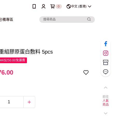
0
中文 (香港)
行必備專區
y 重組膠原蛋白敷料 5pcs
K$250.00免運費
6.00
前往
人氣
商品