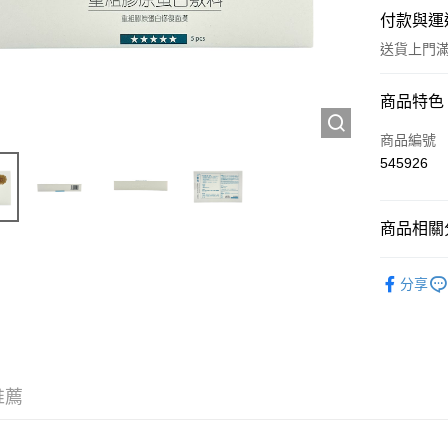
付款與運
送貨上門滿H
付款方式
商品特色
信用卡
商品編號
545926
Apple Pay
AlipayHK
商品相關分
WeChat P
護膚保養
分享
送貨方式
JD京東物
滿 HK$2
推薦
付款後門市
訂單作廢