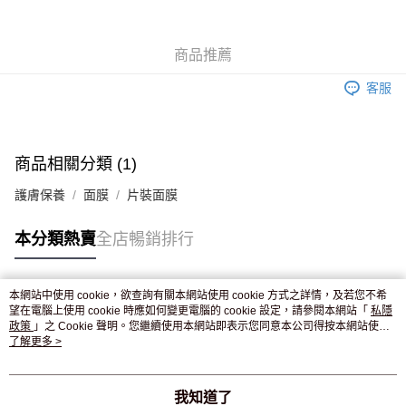
WeChat Pay
商品推薦
送貨方式
客服
JD京東物流，訂單確認發貨後2-4個工作天送達
運費表
滿 HK$250.00 或以上免運費
付款後門市自取，訂單確認後2-4個工作天到店，7天內取。逾期後
商品相關分類 (1)
訂單作廢，並不會安排重寄
護膚保養
面膜
片裝面膜
免運費
本分類熱賣
全店暢銷排行
本網站中使用 cookie，欲查詢有關本網站使用 cookie 方式之詳情，及若您不希
熱門標籤
望在電腦上使用 cookie 時應如何變更電腦的 cookie 設定，請參閱本網站「
私隱
政策
」之 Cookie 聲明。您繼續使用本網站即表示您同意本公司得按本網站使用
條款之 Cookie 聲明使用 cookie。
了解更多 >
熱銷排行
最新商品
人氣推薦
我知道了