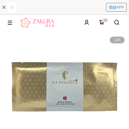
開啟APP
0
1
/
4