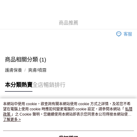
AlipayHK
WeChat Pay
商品推薦
送貨方式
客服
JD京東物流，訂單確認發貨後2-4個工作天送達
運費表
滿 HK$250.00 或以上免運費
付款後門市自取，訂單確認後2-4個工作天到店，7天內取。逾期後
商品相關分類 (1)
訂單作廢，並不會安排重寄
護膚保養
爽膚/噴霧
免運費
本分類熱賣
全店暢銷排行
本網站中使用 cookie，欲查詢有關本網站使用 cookie 方式之詳情，及若您不希
熱門標籤
望在電腦上使用 cookie 時應如何變更電腦的 cookie 設定，請參閱本網站「
私隱
政策
」之 Cookie 聲明。您繼續使用本網站即表示您同意本公司得按本網站使用
條款之 Cookie 聲明使用 cookie。
了解更多 >
熱銷排行
最新商品
人氣推薦