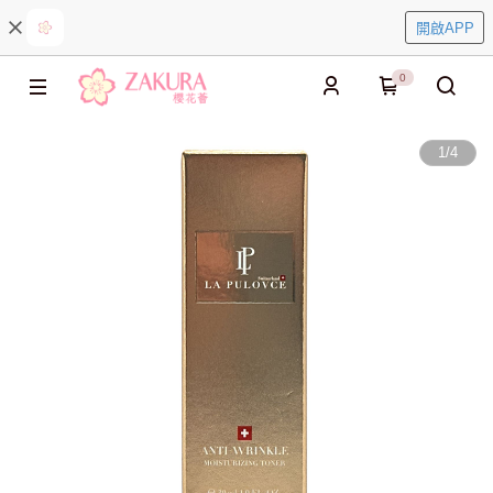
開啟APP
0
1
/
4