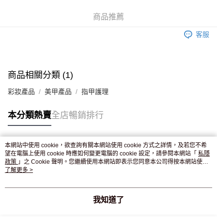
WeChat Pay
商品推薦
送貨方式
客服
JD京東物流，訂單確認發貨後2-4個工作天送達
運費表
滿 HK$250.00 或以上免運費
付款後門市自取，訂單確認後2-4個工作天到店，7天內取。逾期後
商品相關分類 (1)
訂單作廢，並不會安排重寄
彩妝產品
美甲產品
指甲護理
免運費
本分類熱賣
全店暢銷排行
本網站中使用 cookie，欲查詢有關本網站使用 cookie 方式之詳情，及若您不希
熱門標籤
望在電腦上使用 cookie 時應如何變更電腦的 cookie 設定，請參閱本網站「
私隱
政策
」之 Cookie 聲明。您繼續使用本網站即表示您同意本公司得按本網站使用
條款之 Cookie 聲明使用 cookie。
了解更多 >
熱銷排行
最新商品
人氣推薦
我知道了