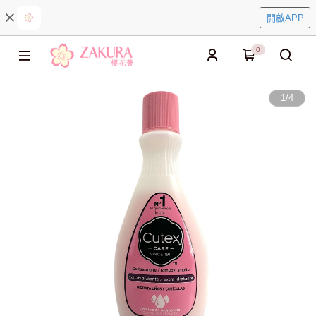
開啟APP
0
1
/
4