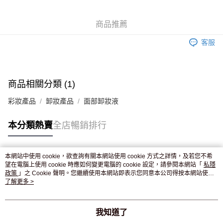
WeChat Pay
商品推薦
送貨方式
客服
JD京東物流，訂單確認發貨後2-4個工作天送達
運費表
滿 HK$250.00 或以上免運費
付款後門市自取，訂單確認後2-4個工作天到店，7天內取。逾期後
商品相關分類 (1)
訂單作廢，並不會安排重寄
彩妝產品
卸妝產品
面部卸妝液
免運費
本分類熱賣
全店暢銷排行
本網站中使用 cookie，欲查詢有關本網站使用 cookie 方式之詳情，及若您不希
熱門標籤
望在電腦上使用 cookie 時應如何變更電腦的 cookie 設定，請參閱本網站「
私隱
政策
」之 Cookie 聲明。您繼續使用本網站即表示您同意本公司得按本網站使用
條款之 Cookie 聲明使用 cookie。
了解更多 >
熱銷排行
最新商品
人氣推薦
我知道了