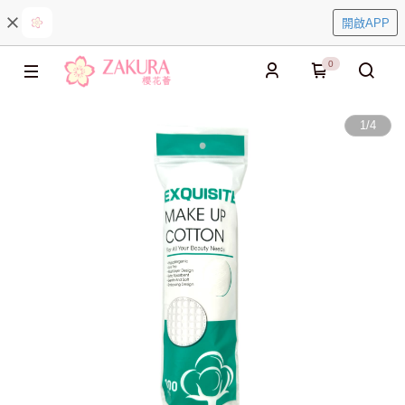
開啟APP
0
1
/
4