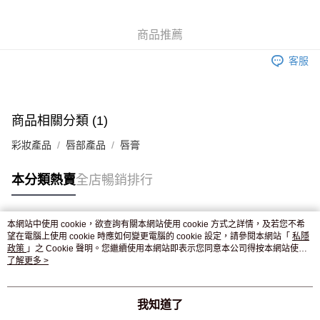
WeChat Pay
商品推薦
送貨方式
客服
JD京東物流，訂單確認發貨後2-4個工作天送達
運費表
滿 HK$250.00 或以上免運費
付款後門市自取，訂單確認後2-4個工作天到店，7天內取。逾期後
商品相關分類 (1)
訂單作廢，並不會安排重寄
彩妝產品
唇部產品
唇膏
免運費
本分類熱賣
全店暢銷排行
本網站中使用 cookie，欲查詢有關本網站使用 cookie 方式之詳情，及若您不希
熱門標籤
望在電腦上使用 cookie 時應如何變更電腦的 cookie 設定，請參閱本網站「
私隱
政策
」之 Cookie 聲明。您繼續使用本網站即表示您同意本公司得按本網站使用
條款之 Cookie 聲明使用 cookie。
了解更多 >
熱銷排行
最新商品
人氣推薦
我知道了