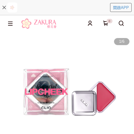
開啟APP
0
1
/
6