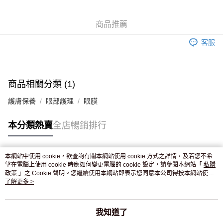
WeChat Pay
商品推薦
送貨方式
客服
JD京東物流，訂單確認發貨後2-4個工作天送達
運費表
滿 HK$250.00 或以上免運費
付款後門市自取，訂單確認後2-4個工作天到店，7天內取。逾期後
商品相關分類 (1)
訂單作廢，並不會安排重寄
護膚保養
眼部護理
眼膜
免運費
本分類熱賣
全店暢銷排行
本網站中使用 cookie，欲查詢有關本網站使用 cookie 方式之詳情，及若您不希
熱門標籤
望在電腦上使用 cookie 時應如何變更電腦的 cookie 設定，請參閱本網站「
私隱
政策
」之 Cookie 聲明。您繼續使用本網站即表示您同意本公司得按本網站使用
條款之 Cookie 聲明使用 cookie。
了解更多 >
熱銷排行
最新商品
人氣推薦
我知道了