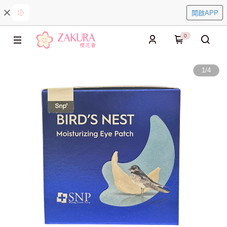
開啟APP
0
1
/
4