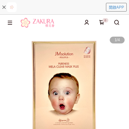
開啟APP
0
1
/
4