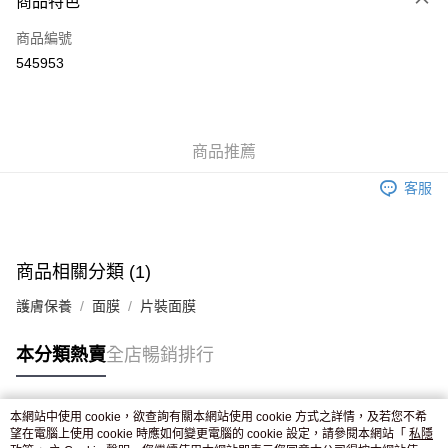
商品特色
信用卡
商品編號
Apple Pay
545953
AlipayHK
WeChat Pay
商品推薦
送貨方式
客服
JD京東物流，訂單確認發貨後2-4個工作天送達
運費表
滿 HK$250.00 或以上免運費
付款後門市自取，訂單確認後2-4個工作天到店，7天內取。逾期後
商品相關分類 (1)
訂單作廢，並不會安排重寄
護膚保養
面膜
片裝面膜
免運費
本分類熱賣
全店暢銷排行
本網站中使用 cookie，欲查詢有關本網站使用 cookie 方式之詳情，及若您不希
熱門標籤
望在電腦上使用 cookie 時應如何變更電腦的 cookie 設定，請參閱本網站「
私隱