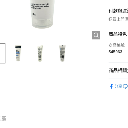
付款與運
送貨上門滿H
付款方式
商品特色
信用卡
商品編號
545963
Apple Pay
AlipayHK
商品相關分
WeChat P
護膚保養
分享
送貨方式
JD京東物
滿 HK$2
推薦
付款後門市