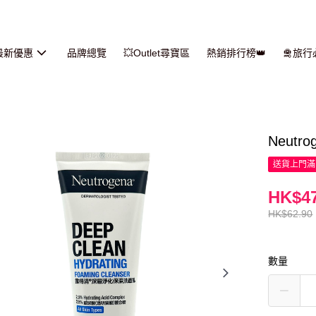
最新優惠
品牌總覽
💥Outlet尋寶區
熱銷排行榜👑
🛅旅
Neut
送貨上門滿H
HK$47
HK$62.90
數量