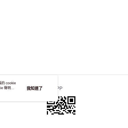
，並不會安排重寄
 cookie
e 聲明使
我知道了
官方APP