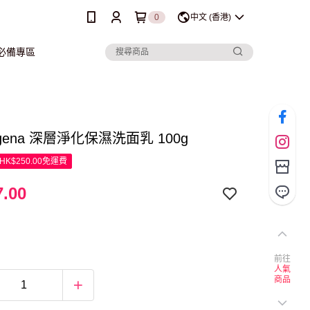
0
中文 (香港)
行必備專區
rogena 深層淨化保濕洗面乳 100g
K$250.00免運費
.00
前往
人氣
商品