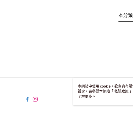
本分類
本網站中使用 cookie，欲查詢有關
設定，請參閱本網站「
私隱政策
」
用 cookie。
了解更多 >