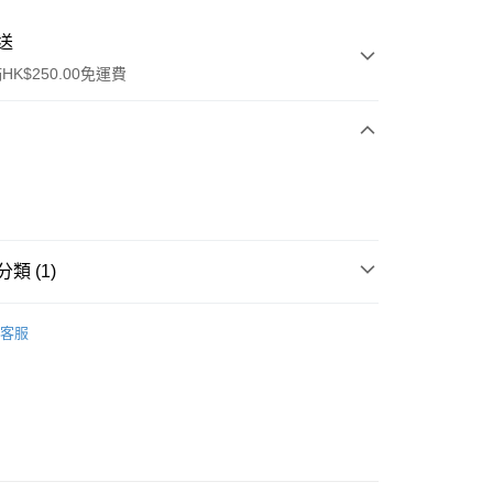
送
K$250.00免運費
類 (1)
ay
清潔護理
潔面產品
客服
流，訂單確認發貨後2-4個工作天送達
運費表
50.00 或以上免運費
自取，訂單確認後2-4個工作天到店，7天內取。逾期後