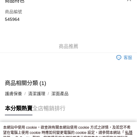
商品特色
信用卡
商品編號
Apple Pay
545964
AlipayHK
WeChat Pay
商品推薦
送貨方式
客服
JD京東物流，訂單確認發貨後2-4個工作天送達
運費表
滿 HK$250.00 或以上免運費
付款後門市自取，訂單確認後2-4個工作天到店，7天內取。逾期後
商品相關分類 (1)
訂單作廢，並不會安排重寄
護膚保養
清潔護理
潔面產品
免運費
本分類熱賣
全店暢銷排行
本網站中使用 cookie，欲查詢有關本網站使用 cookie 方式之詳情，及若您不希
熱門標籤
望在電腦上使用 cookie 時應如何變更電腦的 cookie 設定，請參閱本網站「
私隱