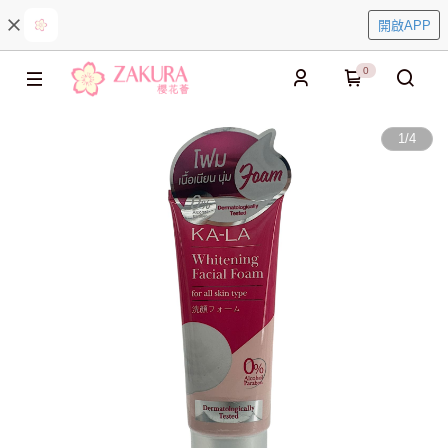
開啟APP
0
1
/
4