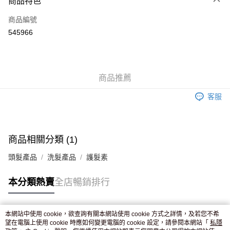
商品特色
信用卡
商品編號
Apple Pay
545966
AlipayHK
WeChat Pay
商品推薦
送貨方式
客服
JD京東物流，訂單確認發貨後2-4個工作天送達
運費表
滿 HK$250.00 或以上免運費
付款後門市自取，訂單確認後2-4個工作天到店，7天內取。逾期後
商品相關分類 (1)
訂單作廢，並不會安排重寄
頭髮產品
洗髮產品
護髮素
免運費
本分類熱賣
全店暢銷排行
本網站中使用 cookie，欲查詢有關本網站使用 cookie 方式之詳情，及若您不希
熱門標籤
望在電腦上使用 cookie 時應如何變更電腦的 cookie 設定，請參閱本網站「
私隱