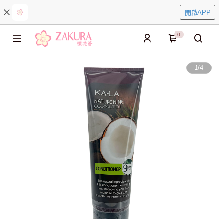
開啟APP
0
1
/
4