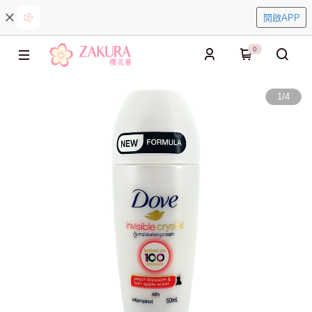
開啟APP
0
1
/
4