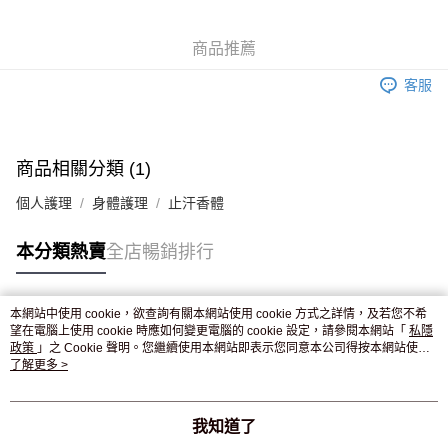
WeChat Pay
商品推薦
送貨方式
客服
JD京東物流，訂單確認發貨後2-4個工作天送達
運費表
滿 HK$250.00 或以上免運費
付款後門市自取，訂單確認後2-4個工作天到店，7天內取。逾期後
商品相關分類 (1)
訂單作廢，並不會安排重寄
個人護理
身體護理
止汗香體
免運費
本分類熱賣
全店暢銷排行
本網站中使用 cookie，欲查詢有關本網站使用 cookie 方式之詳情，及若您不希
熱門標籤
望在電腦上使用 cookie 時應如何變更電腦的 cookie 設定，請參閱本網站「
私隱
政策
」之 Cookie 聲明。您繼續使用本網站即表示您同意本公司得按本網站使用
條款之 Cookie 聲明使用 cookie。
了解更多 >
熱銷排行
最新商品
人氣推薦
我知道了