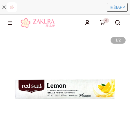
開啟APP
0
1
/
2