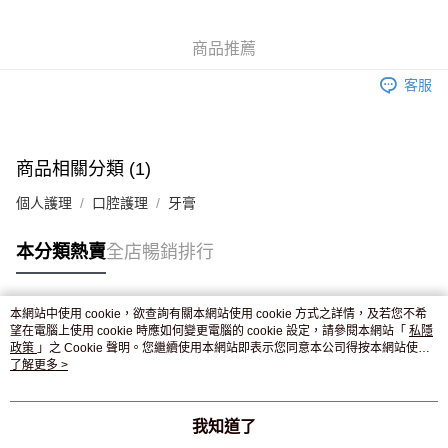
WeChat Pay
商品推薦
送貨方式
客服
JD京東物流，訂單確認發貨後2-4個工作天送達
運費表
滿 HK$250.00 或以上免運費
付款後門市自取，訂單確認後2-4個工作天到店，7天內取。逾期後
商品相關分類 (1)
訂單作廢，並不會安排重寄
個人護理
口腔護理
牙膏
免運費
本分類熱賣
全店暢銷排行
本網站中使用 cookie，欲查詢有關本網站使用 cookie 方式之詳情，及若您不希
熱門標籤
望在電腦上使用 cookie 時應如何變更電腦的 cookie 設定，請參閱本網站「
私隱
政策
」之 Cookie 聲明。您繼續使用本網站即表示您同意本公司得按本網站使用
條款之 Cookie 聲明使用 cookie。
了解更多 >
熱銷排行
最新商品
人氣推薦
我知道了