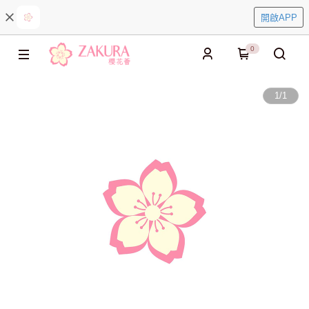
開啟APP
0
1
/
1