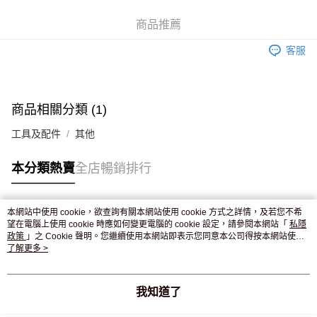
WeChat Pay
商品推薦
送貨方式
客服
JD京東物流，訂單確認發貨後2-4個工作天送達
運費表
滿 HK$250.00 或以上免運費
付款後門市自取，訂單確認後2-4個工作天到店，7天內取。逾期後
商品相關分類 (1)
訂單作廢，並不會安排重寄
工具及配件
其他
免運費
本分類熱賣
全店暢銷排行
本網站中使用 cookie，欲查詢有關本網站使用 cookie 方式之詳情，及若您不希
熱門標籤
望在電腦上使用 cookie 時應如何變更電腦的 cookie 設定，請參閱本網站「
私隱
政策
」之 Cookie 聲明。您繼續使用本網站即表示您同意本公司得按本網站使用
條款之 Cookie 聲明使用 cookie。
了解更多 >
熱銷排行
最新商品
人氣推薦
我知道了