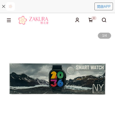
開啟APP
0
1
/
4