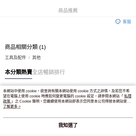
WeChat Pay
商品推薦
送貨方式
客服
JD京東物流，訂單確認發貨後2-4個工作天送達
運費表
滿 HK$250.00 或以上免運費
付款後門市自取，訂單確認後2-4個工作天到店，7天內取。逾期後
商品相關分類 (1)
訂單作廢，並不會安排重寄
工具及配件
其他
免運費
本分類熱賣
全店暢銷排行
本網站中使用 cookie，欲查詢有關本網站使用 cookie 方式之詳情，及若您不希
熱門標籤
望在電腦上使用 cookie 時應如何變更電腦的 cookie 設定，請參閱本網站「
私隱
政策
」之 Cookie 聲明。您繼續使用本網站即表示您同意本公司得按本網站使用
條款之 Cookie 聲明使用 cookie。
了解更多 >
熱銷排行
最新商品
人氣推薦
我知道了