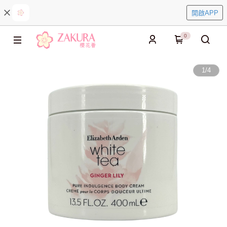
開啟APP
0
1
/
4