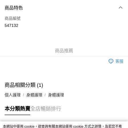
付款方式
商品特色
信用卡
商品編號
Apple Pay
547132
AlipayHK
WeChat Pay
商品推薦
送貨方式
客服
JD京東物流，訂單確認發貨後2-4個工作天送達
運費表
滿 HK$250.00 或以上免運費
付款後門市自取，訂單確認後2-4個工作天到店，7天內取。逾期後
商品相關分類 (1)
訂單作廢，並不會安排重寄
個人護理
身體護理
身體護理
免運費
本分類熱賣
全店暢銷排行
本網站中使用 cookie，欲查詢有關本網站使用 cookie 方式之詳情，及若您不希