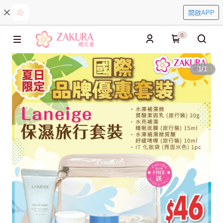
開啟APP
0
1
/
1