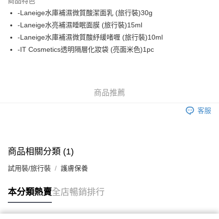
商品特色
WeChat Pay
-Laneige水庫補濕微質酸潔面乳 (旅行裝)30g
-Laneige水亮補濕睡眠面膜 (旅行裝)15ml
送貨方式
-Laneige水庫補濕微質酸紓緩啫喱 (旅行裝)10ml
-IT Cosmetics透明隔層化妝袋 (亮面米色)1pc
JD京東物流，訂單確認發貨後2-4個工作天送達
運費表
滿 HK$250.00 或以上免運費
付款後門市自取，訂單確認後2-4個工作天到店，7天內取。逾期後
商品推薦
訂單作廢，並不會安排重寄
免運費
客服
商品相關分類 (1)
試用裝/旅行裝
護膚保養
本分類熱賣
全店暢銷排行