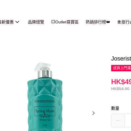
最新優惠
品牌總覽
💥Outlet尋寶區
熱銷排行榜👑
🛅旅
Joser
送貨上門滿H
HK$49
HK$54.90
數量