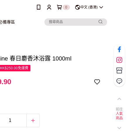
0
中文 (香港)
行必備專區
istine 春日麝香沐浴露 1000ml
K$250.00免運費
.90
前往
人氣
商品