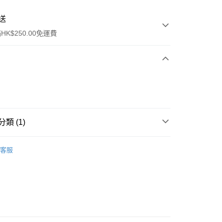
送
K$250.00免運費
類 (1)
ay
沐浴產品
沐浴露/洗手液
客服
流，訂單確認發貨後2-4個工作天送達
運費表
50.00 或以上免運費
自取，訂單確認後2-4個工作天到店，7天內取。逾期後