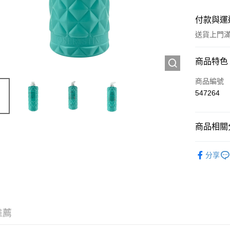
付款與運
送貨上門滿H
付款方式
商品特色
信用卡
商品編號
547264
Apple Pay
AlipayHK
商品相關分
WeChat P
個人護理
分享
送貨方式
JD京東物
滿 HK$2
推薦
付款後門市