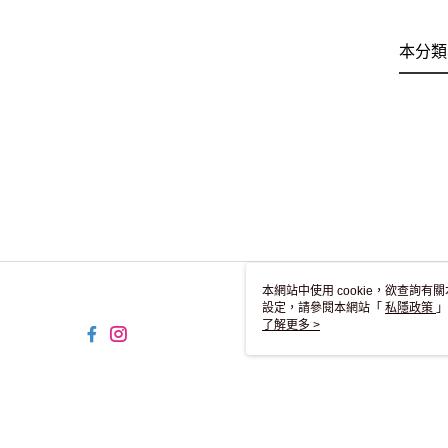
本分類
本網站中使用 cookie，欲查詢有關
設定，請參閱本網站「
私隱政策
」
用 cookie。
了解更多 >