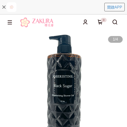
開啟APP
0
1
/
4