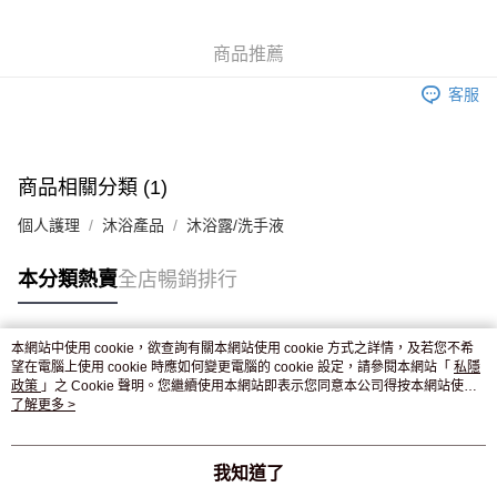
WeChat Pay
商品推薦
送貨方式
客服
JD京東物流，訂單確認發貨後2-4個工作天送達
運費表
滿 HK$250.00 或以上免運費
付款後門市自取，訂單確認後2-4個工作天到店，7天內取。逾期後
商品相關分類 (1)
訂單作廢，並不會安排重寄
個人護理
沐浴產品
沐浴露/洗手液
免運費
本分類熱賣
全店暢銷排行
本網站中使用 cookie，欲查詢有關本網站使用 cookie 方式之詳情，及若您不希
熱門標籤
望在電腦上使用 cookie 時應如何變更電腦的 cookie 設定，請參閱本網站「
私隱
政策
」之 Cookie 聲明。您繼續使用本網站即表示您同意本公司得按本網站使用
條款之 Cookie 聲明使用 cookie。
了解更多 >
熱銷排行
最新商品
人氣推薦
我知道了